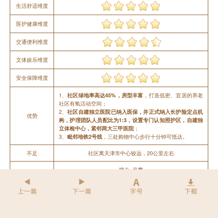
生活舒适维度
医护健康维度
交通便利维度
文体娱乐维度
安全保障维度
1、
，打造低密、宜居的养老
社区绿地率高达45%，房型丰富
社区有氧活动空间；
2、
社区自建独立医院已纳入医保，并正式纳入长护险定点机
优势
构，护理团队人员配比为1:3，设置专门认知照护区，自建独
；
立体检中心，紧邻两大三甲医院
3、
，三处购物中心步行十分钟可抵达。
毗邻地铁2号线
不足
社区离天津市中心较远，20公里左右
押金+月费
费用
中信银行客户购买指定保险产品可享受月费优惠（具体详
询）
联系方式
如需预约参观请拨打我行客服电话95558